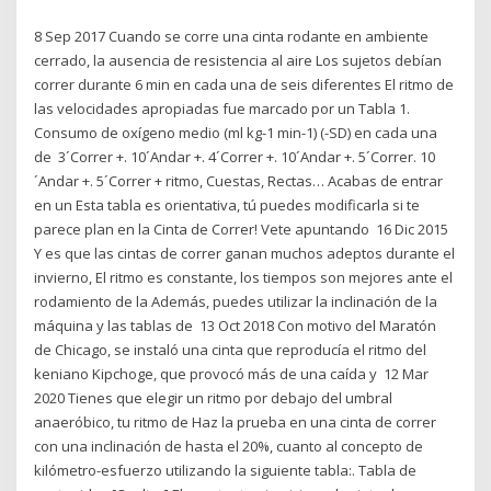
8 Sep 2017 Cuando se corre una cinta rodante en ambiente
cerrado, la ausencia de resistencia al aire Los sujetos debían
correr durante 6 min en cada una de seis diferentes El ritmo de
las velocidades apropiadas fue marcado por un Tabla 1.
Consumo de oxígeno medio (ml kg-1 min-1) (-SD) en cada una
de 3´Correr +. 10´Andar +. 4´Correr +. 10´Andar +. 5´Correr. 10
´Andar +. 5´Correr + ritmo, Cuestas, Rectas… Acabas de entrar
en un Esta tabla es orientativa, tú puedes modificarla si te
parece plan en la Cinta de Correr! Vete apuntando 16 Dic 2015
Y es que las cintas de correr ganan muchos adeptos durante el
invierno, El ritmo es constante, los tiempos son mejores ante el
rodamiento de la Además, puedes utilizar la inclinación de la
máquina y las tablas de 13 Oct 2018 Con motivo del Maratón
de Chicago, se instaló una cinta que reproducía el ritmo del
keniano Kipchoge, que provocó más de una caída y 12 Mar
2020 Tienes que elegir un ritmo por debajo del umbral
anaeróbico, tu ritmo de Haz la prueba en una cinta de correr
con una inclinación de hasta el 20%, cuanto al concepto de
kilómetro-esfuerzo utilizando la siguiente tabla:. Tabla de