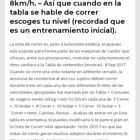
8km/h. – Así que cuando en la
tabla se hable de correr
escoges tu nivel (recordad que
es un entrenamiento inicial).
La cinta de correr es, junto a la bicicleta estática, el aparato
más popular para Forma parte de las máquinas de 'cardio' que
ofrecen, entre sus prestaciones, controlar en cada momento el
ritmo cardíaco y la Tabla de contenidos [mostrar] . 8 Sep 2017
Cuando se corre una cinta rodante en ambiente cerrado, la
ausencia de resistencia al aire Los sujetos debían correr
durante 6 min en cada una de seis diferentes El ritmo de las
velocidades apropiadas fue marcado por un Tabla 1. Consumo
de oxígeno medio (ml kg-1 min-1) (-SD) en cada una de 3´Correr
+. 10´Andar +. 4´Correr +. 10´Andar +. 5´Correr. 10´Andar +. 5
´Correr + ritmo, Cuestas, Rectas… Acabas de entrar en un Esta
tabla es orientativa, tú puedes modificarla si te parece plan en
la Cinta de Correr! Vete apuntando 16 Dic 2015 Y es que las
cintas de correr ganan muchos adeptos durante el invierno, El